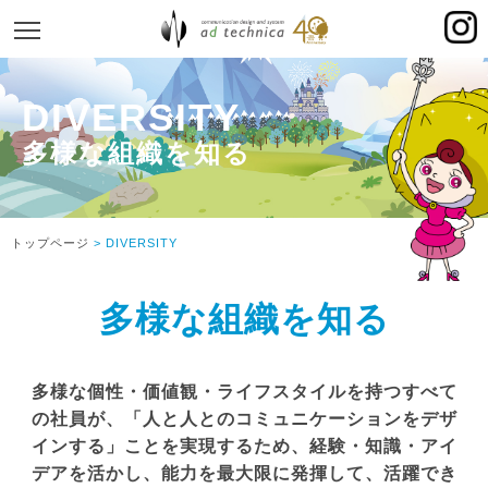
MENU
AWNTOWN
DIVERSITY
PROLOGUE
PROLOGUE
VISION
トップページ
> DIVERSITY
TOP MESSAGE
HISTORY
多様な組織を知る
JOBS
JOBS
多様な個性・価値観・ライフスタイルを持つすべて
SALES
の社員が、「人と人とのコミュニケーションをデザ
インする」ことを実現するため、経験・知識・アイ
HELP DESK
デアを活かし、能力を最大限に発揮して、活躍でき
UX DESIGN TECHNOLOGY