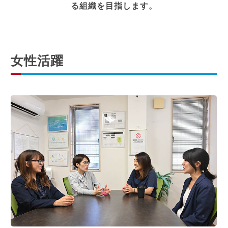
る組織を目指します。
CLOUD TECHNOLOGY
SDGs
女性活躍
BUSINESS
BUSINESS
CLOUD
SOLUTION
EMPLOYEE
EMPLOYEE
森金修一
保坂 奈々葉
栗原 美奈
佐藤 直也