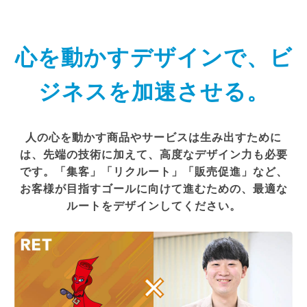
CLOUD TECHNOLOGY
SDGs
心を動かすデザインで、ビ
BUSINESS
ジネスを加速させる。
BUSINESS
CLOUD
人の心を動かす商品やサービスは生み出すために
は、先端の技術に加えて、高度なデザイン力も必要
SOLUTION
です。「集客」「リクルート」「販売促進」など、
EMPLOYEE
お客様が目指すゴールに向けて進むための、最適な
ルートをデザインしてください。
EMPLOYEE
森金修一
保坂 奈々葉
栗原 美奈
佐藤 直也