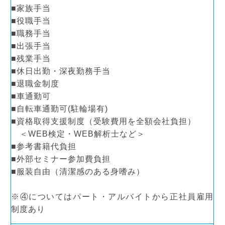
■家族手当
■役職手当
■職務手当
■出張手当
■残業手当
■休日出勤・深夜勤務手当
■退職金制度
■車通勤可
■自転車通勤可(駐輪場有)
■資格取得支援制度（受験費用を全額会社負担）
＜WEB検定・WEB解析士など＞
■参考書籍代負担
■外部セミナー参加費負担
■服装自由（清潔感のある身嗜み）
※④についてはパート・アルバイトから正社員雇用
制度あり