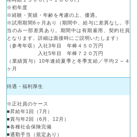
※初年度
※経験・実績・年齢を考慮の上、優遇。
※試用期間6ヶ月あり（期間中、給与に差異なし。手
当のみ一部差異あり。期間中は有期雇用、契約社員
となります。詳細は面接時にご説明いたします）
（参考年収）入社3年目 年棒４５０万円
入社5年目 年棒７２０万円
（業績賞与）10年連続夏季と冬季支給／平均２～４
ヶ月
待遇・福利厚生
※正社員のケース
■昇給年1回（7月）
■賞与年2回（6月、12月）
■各種社会保険完備
■通勤手当（規定あり）