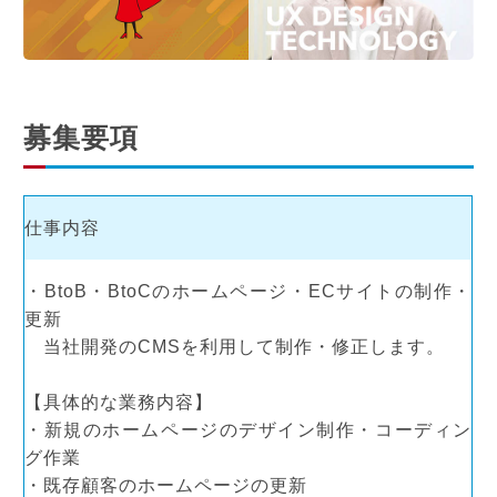
多々良 颯一朗
座談会
ENVIRONMENT
募集要項
ENVIRONMENT
EVENT
仕事内容
OFFICE
CAREER
・BtoB・BtoCのホームページ・ECサイトの制作・
更新
BENEFIT
当社開発のCMSを利用して制作・修正します。
DIVERSITY
【具体的な業務内容】
HEALTH CARE
・新規のホームページのデザイン制作・コーディン
グ作業
TECHNOLOGY
・既存顧客のホームページの更新