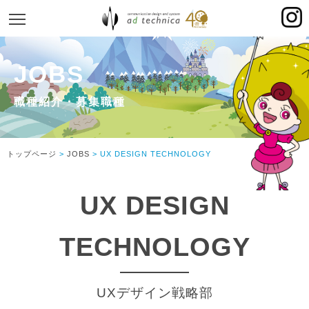
MENU
AWNTOWN
JOBS
PROLOGUE
PROLOGUE
VISION
トップページ
>
JOBS
> UX DESIGN TECHNOLOGY
TOP MESSAGE
HISTORY
UX DESIGN
JOBS
JOBS
TECHNOLOGY
SALES
HELP DESK
UXデザイン戦略部
UX DESIGN TECHNOLOGY