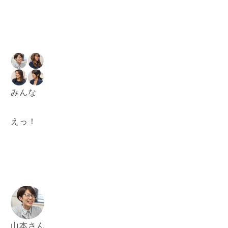
みんな
えっ！
山本さん