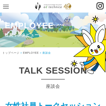
MENU
AWNTOWN
EMPLOYEE
PROLOGUE
PROLOGUE
VISION
トップページ
>
EMPLOYEE
> 座談会
TOP MESSAGE
HISTORY
TALK SESSION
JOBS
JOBS
座談会
SALES
HELP DESK
女性社員トークセッション
UX DESIGN TECHNOLOGY