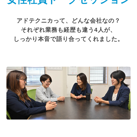
CLOUD TECHNOLOGY
アドテクニカって、どんな会社なの？
SDGs
それぞれ業務も経歴も違う4人が、
BUSINESS
しっかり本音で語り合ってくれました。
BUSINESS
CLOUD
SOLUTION
EMPLOYEE
EMPLOYEE
森金修一
保坂 奈々葉
栗原 美奈
佐藤 直也