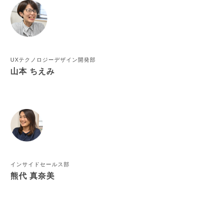
多々良 颯一朗
座談会
ENVIRONMENT
UXテクノロジーデザイン開発部
山本 ちえみ
ENVIRONMENT
EVENT
OFFICE
CAREER
BENEFIT
DIVERSITY
インサイドセールス部
熊代 真奈美
HEALTH CARE
TECHNOLOGY